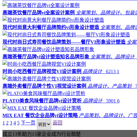
高端茶饮餐厅品牌vi全案设计案例
全案策划、品牌设计、包
现代时尚意大利餐厅品牌简约vi形象设计塑造
全案策划、品
现代时尚日式寿司餐饮品牌策划——餐厅VI形象设计塑造
全
高端茶餐厅品牌vi设计塑造知名品牌形象
全案策划、品牌设
时尚小吃西餐厅品牌视觉VI设计案例
品牌设计
6213
1
高端外卖餐厅品牌个性VI视觉设计案例
品牌设计、产品策划
PLATO美食风味餐厅品牌vi设计赏析
品牌设计
5901
6
MIX EAT 餐饮企业品牌vi设计策略
产品策划、品牌设计、广
1
2
3
4
5
下一页
返回
成立13年助力13家企业成为行业翘楚