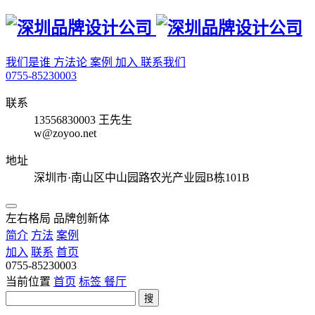
我们是谁
方法论
案例
加入
联系我们
0755-85230003
联系
13556830003 王先生
w@zoyoo.net
地址
深圳市·南山区中山园路农光产业园B栋101B
左右格局 品牌创新体
简介
方法
案例
加入
联系
首页
0755-85230003
当前位置
首页
标签
餐厅
搜