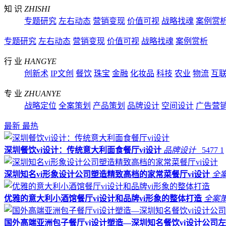
知 识
ZHISHI
专题研究
左右动态
营销变现
价值可视
战略找魂
案例赏
专题研究
左右动态
营销变现
价值可视
战略找魂
案例赏析
行 业
HANGYE
创新术
IP文创
餐饮
珠宝
金融
化妆品
科技
农业
物流
互
专 业
ZHUANYE
战略定位
全案策划
产品策划
品牌设计
空间设计
广告营
最新
最热
深圳餐饮vi设计：传统意大利面食餐厅vi设计
品牌设计
5477
1
深圳知名vi形象设计公司塑造精致高档的家常菜餐厅vi设计
全
优雅的意大利小酒馆餐厅vi设计和品牌vi形象的整体打造
全案
国外高端亚洲包子餐厅vi设计塑造—深圳知名餐饮vi设计公司