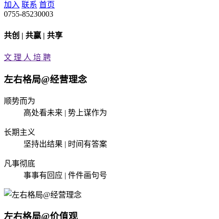
加入
联系
首页
0755-85230003
共创 | 共赢 | 共享
文
理
人
培
聘
左右格局@经营理念
顺势而为
高处看未来 | 势上谋作为
长期主义
坚持出结果 | 时间有答案
凡事彻底
事事有回应 | 件件画句号
左右格局@价值观