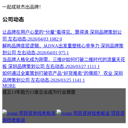
一起成就杰出品牌！
公司动态
让品牌在用户心里的“分量”看得见、算得清
深圳品牌策划公
司
左右动态-2026/04/03
1082
0
解构品牌底层逻辑，从DNA出发重塑核心竞争力
深圳品牌策
划公司
左右动态-2026/04/01
975
1
当品牌人格化成为刚需，三维IP如何打破二维时代的流量天花
板
深圳品牌策划公司
左右动态-2026/03/27
1111
1
如何通过全案策划打破农产品“好货难卖”的僵局？
农业
深圳
品牌策划公司
左右动态-2026/03/25
1141
1
MORE
成立13年助力13家企业成为行业翘楚
项目咨
询找老板谈