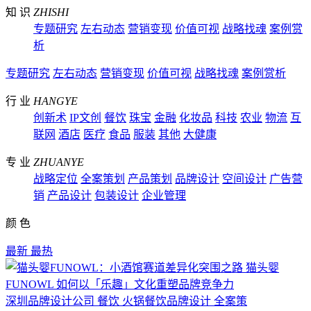
知 识
ZHISHI
专题研究
左右动态
营销变现
价值可视
战略找魂
案例赏
析
专题研究
左右动态
营销变现
价值可视
战略找魂
案例赏析
行 业
HANGYE
创新术
IP文创
餐饮
珠宝
金融
化妆品
科技
农业
物流
互
联网
酒店
医疗
食品
服装
其他
大健康
专 业
ZHUANYE
战略定位
全案策划
产品策划
品牌设计
空间设计
广告营
销
产品设计
包装设计
企业管理
颜 色
最新
最热
猫头婴
FUNOWL
如何以「乐趣」文化重塑品牌竞争力
深圳品牌设计公司
餐饮
火锅餐饮品牌设计
全案策