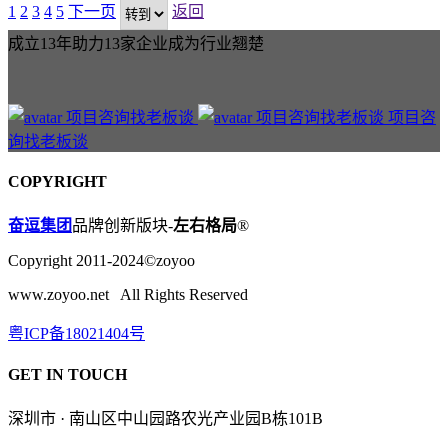
1
2
3
4
5
下一页
返回
成立13年助力13家企业成为行业翘楚
项目咨
询找老板谈
COPYRIGHT
奋逗集团
品牌创新版块-
左右格局
®
Copyright 2011-2024©zoyoo
www.zoyoo.net All Rights Reserved
粤ICP备18021404号
GET IN TOUCH
深圳市 · 南山区中山园路农光产业园B栋101B