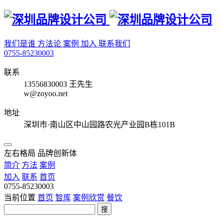
我们是谁
方法论
案例
加入
联系我们
0755-85230003
联系
13556830003 王先生
w@zoyoo.net
地址
深圳市·南山区中山园路农光产业园B栋101B
左右格局 品牌创新体
简介
方法
案例
加入
联系
首页
0755-85230003
当前位置
首页
智库
案例欣赏
餐饮
搜