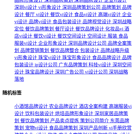
品牌形象设计
深圳品牌策划
深圳品牌设计
企业vi设计
深圳vi设计
vi形象设计
深圳品牌策划公司
品牌策划
品牌
设计
餐厅
vi设计
餐饮vi设计
食品vi设计
高端vi设计
企业
vi设计
品牌vi设计
食品包装设计
品牌视觉设计
深圳战略
定位
餐饮品牌策划
餐厅设计
餐饮品牌设计
化妆品vi
酒
店vi设计
餐饮vi设计
餐饮空间设计
空间设计
服装
食品
服装vi设计
企业形象设计
深圳品牌设计公司
品牌全案策
划
品牌营销策划
餐饮品牌整合
包装设计
品牌战略升级
vi形象设计
珠宝vi设计
珠宝形象设计
食品品牌设计
品牌
包装设计
ip设计公司
广东品牌策划
科技vi设计
深圳空间
设计
珠宝品牌设计
深圳广告公司
vi设计公司
深圳战略
落地
随机标签
小酒馆品牌设计
农业品牌设计
酒店全案构建
高端服装vi
设计
饮料包装设计
烘培品牌形象设计
深圳家居品牌策
划
餐饮品牌策划
产品卖点提炼
策划公司简介
东莞品牌
策划
宠物vi设计
食品品牌策划
深圳产品创新
vi手册欣赏