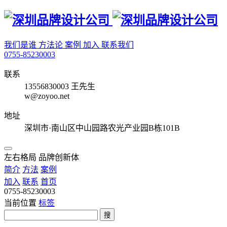
我们是谁
方法论
案例
加入
联系我们
0755-85230003
联系
13556830003 王先生
w@zoyoo.net
地址
深圳市·南山区中山园路农光产业园B栋101B
左右格局 品牌创新体
简介
方法
案例
加入
联系
首页
0755-85230003
当前位置
标签
搜