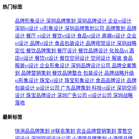
热门标签
品牌形象设计
深圳品牌策划
深圳品牌设计
企业vi设计
深圳vi设计
vi形象设计
深圳品牌策划公司
品牌策划
品牌
设计
餐厅
vi设计
餐饮vi设计
食品vi设计
高端vi设计
企业
vi设计
品牌vi设计
食品包装设计
品牌视觉设计
深圳战略
定位
餐饮品牌策划
餐厅设计
餐饮品牌设计
化妆品vi
酒
店vi设计
餐饮vi设计
餐饮空间设计
空间设计
服装
食品
服装vi设计
企业形象设计
深圳品牌设计公司
品牌全案策
划
品牌营销策划
餐饮品牌整合
包装设计
品牌战略升级
vi形象设计
珠宝vi设计
珠宝形象设计
食品品牌设计
品牌
包装设计
ip设计公司
广东品牌策划
科技vi设计
深圳空间
设计
珠宝品牌设计
深圳广告公司
vi设计公司
深圳战略
落地
最新标签
快消品品牌策划
IP联名策划
农业品牌营销策划
零售空
间设计
深圳空间设计公司
小酒馆品牌策划
小酒馆品牌