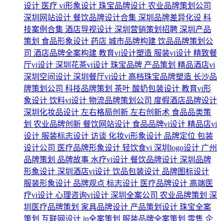
设计
医疗
vi形象设计
珠宝品牌设计
农业品牌策划公司
深圳网站设计
餐饮品牌设计合集
深圳品牌差异化设
科
技案例合集
酒店导视设计
深圳营销策划招聘
深圳产品
策划
食品形象设计
药店
城市品牌构建
饮品品牌策划公
司
酒店品牌全案构建
教育vi设计塑造
服装vi设计
精致餐
厅vi设计
深圳花茶vi设计
珠宝品牌
产品策划
精品酒店vi
深圳空间设计
深圳餐厅vi设计
高档珠宝品牌塑造
长沙品
牌策划公司
科技品牌策划
茶叶
酸奶包装设计
教育vi形
象设计
饮料vi设计
物流品牌策划公司
度假酒店品牌设计
深圳化妆品设计
左右格局创新
左右创新术
食品品类策
划
农业品牌创新
餐饮网站设计
食品品牌vi设计
精品店vi
设计
服装标志设计
访谈
化妆vi形象设计
品牌定位
包装
设计公司
医疗品牌形象设计
轻饮食vi
深圳logo设计
广州
品牌策划
品牌故事
水疗vi设计
餐饮品牌设计
深圳品牌
形象设计
深圳酒店vi设计
饮品包装设计
品牌图标设计
服装形象设计
品牌观点
标志设计
医疗品牌设计
高端医
疗vi设计
心理咨询vi设计
深圳全案公司
农业品牌策划
深
圳医疗品牌策划
家具品牌设计
产品策划设计
珠宝全案
策划
互联网设计
ip全案策划
服装品牌全案策划
零售
企