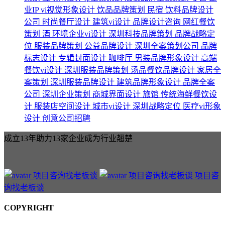
业IP
vi视觉形象设计
饮品品牌策划
民宿
饮料品牌设计
公司
时尚餐厅设计
建筑vi设计
品牌设计咨询
网红餐饮
策划
酒
环境企业vi设计
深圳科技品牌策划
品牌战略定
位
服装品牌策划
公益品牌设计
深圳全案策划公司
品牌
标志设计
专辑封面设计
咖啡厅
男装品牌形象设计
高端
餐饮vi设计
深圳服装品牌策划
汤品餐饮品牌设计
家居全
案策划
深圳服装品牌设计
建筑品牌形象设计
品牌全案
公司
深圳企业策划
商城界面设计
旅馆
传统海鲜餐饮设
计
服装店空间设计
城市vi设计
深圳战略定位
医疗vi形象
设计
创意公司招聘
成立13年助力13家企业成为行业翘楚
项目咨
询找老板谈
COPYRIGHT