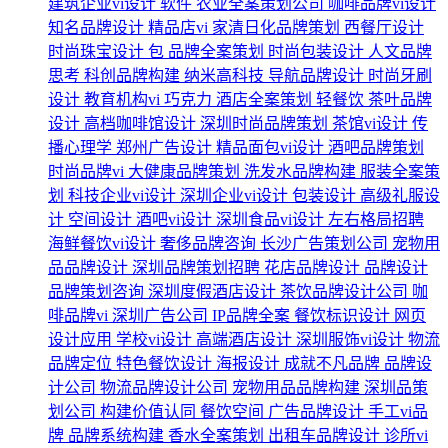
建筑企业vi设计
软件
农业全案策划公司
咖啡品牌vi设计
知名品牌设计
精品店vi
家清日化品牌策划
西餐厅设计
时尚珠宝设计
包
品牌全案策划
时尚包装设计
人文品牌
思考
科创品牌构建
纳米高科技
导航品牌设计
时尚牙刷
设计
教育机构vi
巧克力
酒店全案策划
轻餐饮
茶叶品牌
设计
高档咖啡馆设计
深圳时尚品牌策划
茶馆vi设计
传
播心理学
郑州广告设计
精品面包vi设计
酒吧品牌策划
时尚品牌vi
大健康品牌策划
洗发水品牌构建
服装全案策
划
科技企业vi设计
深圳企业vi设计
包装设计
高级礼服设
计
空间设计
酒吧vi设计
深圳食品vi设计
左右格局招聘
海鲜餐饮vi设计
奢侈品牌咨询
长沙广告策划公司
宠物用
品品牌设计
深圳品牌策划招聘
花店品牌设计
品牌设计
品牌策划咨询
深圳度假酒店设计
茶饮品牌设计公司
咖
啡品牌vi
深圳广告公司
IP品牌全案
餐饮标识设计
网页
设计应用
学校vi设计
高端酒店设计
深圳服饰vi设计
物流
品牌定位
特色餐饮设计
海报设计
成就不凡品牌
品牌设
计公司
物流品牌设计公司
宠物用品品牌构建
深圳品策
划公司
构建价值认同
餐饮空间
广告品牌设计
手工vi品
牌
品牌系统构建
香水全案策划
出租车品牌设计
诊所vi