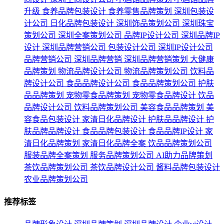
升级
食养品牌包装设计
食养零售品牌策划
深圳包装设
计公司
日化品牌包装设计
深圳饰品策划公司
深圳珠宝
策划公司
深圳全案策划公司
品牌IP设计公司
深圳品牌IP
设计
深圳品牌营销公司
包装设计公司
深圳IP设计公司
品牌营销公司
深圳品牌营销
深圳品牌营销策划
大健康
品牌策划
物流品牌设计公司
物流品牌策划公司
饮料品
牌设计公司
食品品牌设计公司
食品品牌策划公司
护肤
品品牌策划
宠物零食品牌策划
宠物零食品牌设计
饮品
品牌设计公司
饮料品牌策划公司
美容食品品牌策划
美
容食品包装设计
家清日化品牌设计
护肤品品牌设计
护
肤品牌品牌设计
食品品牌包装设计
食品品牌IP设计
家
清日化品牌策划
家清日化品牌全案
饮品品牌策划公司
服装品牌全案策划
服务品牌策划公司
AI助力品牌策划
茶饮品牌策划公司
茶饮品牌设计公司
酱料品牌包装设计
农业品牌策划公司
推荐标签