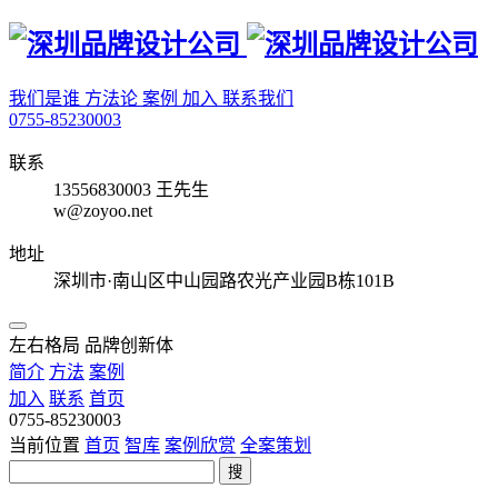
我们是谁
方法论
案例
加入
联系我们
0755-85230003
联系
13556830003 王先生
w@zoyoo.net
地址
深圳市·南山区中山园路农光产业园B栋101B
左右格局 品牌创新体
简介
方法
案例
加入
联系
首页
0755-85230003
当前位置
首页
智库
案例欣赏
全案策划
搜