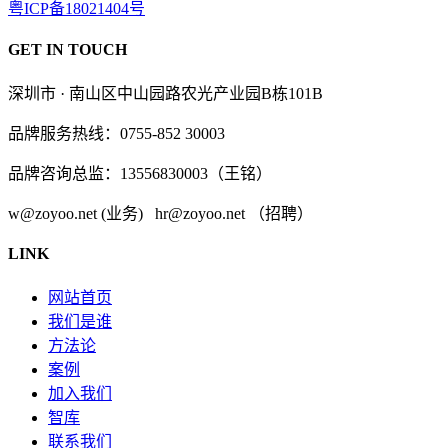
粤ICP备18021404号
GET IN TOUCH
深圳市 · 南山区中山园路农光产业园B栋101B
品牌服务热线：0755-852 30003
品牌咨询总监：13556830003（王铭）
w@zoyoo.net (业务) hr@zoyoo.net （招聘）
LINK
网站首页
我们是谁
方法论
案例
加入我们
智库
联系我们