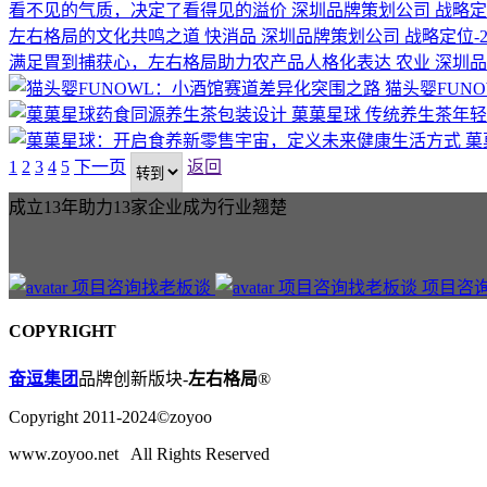
看不见的气质，决定了看得见的溢价
深圳品牌策划公司
战略定位-
左右格局的文化共鸣之道
快消品
深圳品牌策划公司
战略定位-202
满足胃到捕获心，左右格局助力农产品人格化表达
农业
深圳品
猫头婴FUN
菓菓星球
传统养生茶年轻
菓
1
2
3
4
5
下一页
返回
成立13年助力13家企业成为行业翘楚
项目咨
COPYRIGHT
奋逗集团
品牌创新版块-
左右格局
®
Copyright 2011-2024©zoyoo
www.zoyoo.net All Rights Reserved