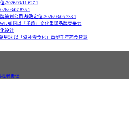
2026/03/11
627
1
6/03/07
835
1
牌策划公司
战略定位-2026/03/05
733
1
OWL
如何以「乐趣」文化重塑品牌竞争力
化设计
菓星球
以「滋补零食化」重塑千年药食智慧
询找老板谈