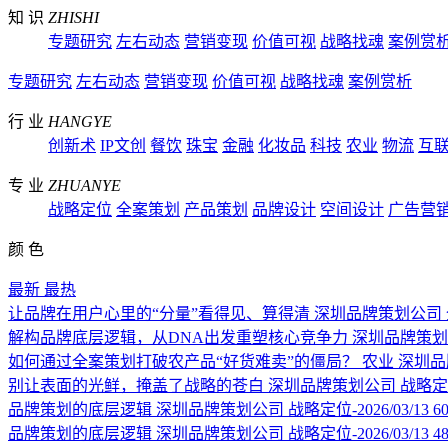
知 识
ZHISHI
专题研究
左右动态
营销变现
价值可视
战略找魂
案例赏
专题研究
左右动态
营销变现
价值可视
战略找魂
案例赏析
行 业
HANGYE
创新术
IP文创
餐饮
珠宝
金融
化妆品
科技
农业
物流
互
专 业
ZHUANYE
战略定位
全案策划
产品策划
品牌设计
空间设计
广告营
颜 色
最新
最热
让品牌在用户心里的“分量”看得见、算得清
深圳品牌策划公司
解构品牌底层逻辑，从DNA出发重塑核心竞争力
深圳品牌策划
如何通过全案策划打破农产品“好货难卖”的僵局？
农业
深圳品
别让表面的光鲜，掩盖了战略的苍白
深圳品牌策划公司
战略定位-
品牌策划的底层逻辑
深圳品牌策划公司
战略定位-2026/03/13
6
品牌策划的底层逻辑
深圳品牌策划公司
战略定位-2026/03/13
4