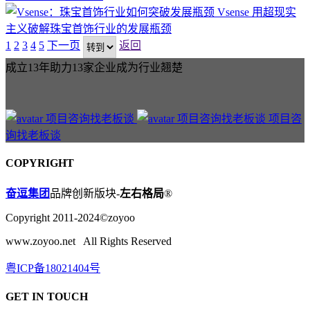
Vsense
用超现实
主义破解珠宝首饰行业的发展瓶颈
1
2
3
4
5
下一页
返回
成立13年助力13家企业成为行业翘楚
项目咨
询找老板谈
COPYRIGHT
奋逗集团
品牌创新版块-
左右格局
®
Copyright 2011-2024©zoyoo
www.zoyoo.net All Rights Reserved
粤ICP备18021404号
GET IN TOUCH