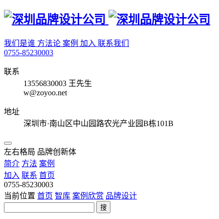
我们是谁
方法论
案例
加入
联系我们
0755-85230003
联系
13556830003 王先生
w@zoyoo.net
地址
深圳市·南山区中山园路农光产业园B栋101B
左右格局 品牌创新体
简介
方法
案例
加入
联系
首页
0755-85230003
当前位置
首页
智库
案例欣赏
品牌设计
搜