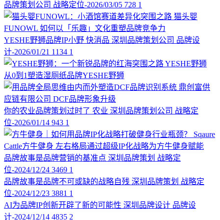
品牌策划公司
战略定位-2026/03/05
728
1
猫头婴
FUNOWL
如何以「乐趣」文化重塑品牌竞争力
YESHE野狮品牌IP小野
快消品
深圳品牌策划公司
品牌设
计-2026/01/21
1134
1
YESHE野狮
从0到1塑造湿厕纸品牌YESHE野狮
鼎创富供
应链有限公司
DCF品牌形象升级
你的农业品牌策划过时了
农业
深圳品牌策划公司
战略定
位-2026/01/14
943
1
Sqaure
Cattle方牛健身
左右格局通过超级IP化战略为方牛健身赋能
品牌故事是品牌营销的基准点
深圳品牌策划
战略定
位-2024/12/24
3469
1
品牌故事是品牌不可或缺的战略自残
深圳品牌策划
战略定
位-2024/12/23
3881
1
AI为品牌IP创新开辟了新的可能性
深圳品牌设计
品牌设
计-2024/12/14
4835
2