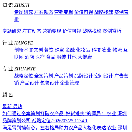
知 识
ZHISHI
专题研究
左右动态
营销变现
价值可视
战略找魂
案例赏
析
专题研究
左右动态
营销变现
价值可视
战略找魂
案例赏析
行 业
HANGYE
创新术
IP文创
餐饮
珠宝
金融
化妆品
科技
农业
物流
互
联网
酒店
医疗
食品
服装
其他
大健康
专 业
ZHUANYE
战略定位
全案策划
产品策划
品牌设计
空间设计
广告营
销
产品设计
包装设计
企业管理
颜 色
最新
最热
如何通过全案策划打破农产品“好货难卖”的僵局？
农业
深圳
品牌策划公司
战略定位-2026/03/25
1134
1
满足胃到捕获心，左右格局助力农产品人格化表达
农业
深圳