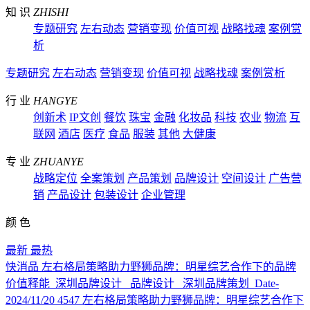
知 识
ZHISHI
专题研究
左右动态
营销变现
价值可视
战略找魂
案例赏
析
专题研究
左右动态
营销变现
价值可视
战略找魂
案例赏析
行 业
HANGYE
创新术
IP文创
餐饮
珠宝
金融
化妆品
科技
农业
物流
互
联网
酒店
医疗
食品
服装
其他
大健康
专 业
ZHUANYE
战略定位
全案策划
产品策划
品牌设计
空间设计
广告营
销
产品设计
包装设计
企业管理
颜 色
最新
最热
快消品
左右格局策略助力野狮品牌：明星综艺合作下的品牌
价值释能
深圳品牌设计 品牌设计 深圳品牌策划
Date-
2024/11/20
4547
左右格局策略助力野狮品牌：明星综艺合作下