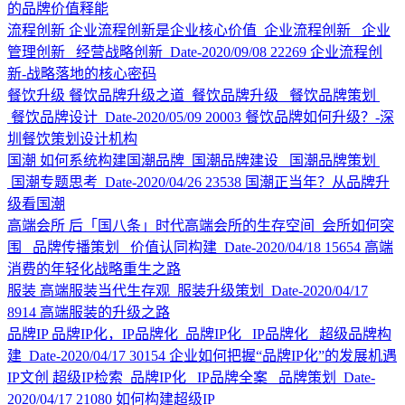
的品牌价值释能
流程创新
企业流程创新是企业核心价值
企业流程创新 企业
管理创新 经营战略创新
Date-2020/09/08
22269
企业流程创
新-战略落地的核心密码
餐饮升级
餐饮品牌升级之道
餐饮品牌升级 餐饮品牌策划
餐饮品牌设计
Date-2020/05/09
20003
餐饮品牌如何升级？-深
圳餐饮策划设计机构
国潮
如何系统构建国潮品牌
国潮品牌建设 国潮品牌策划
国潮专题思考
Date-2020/04/26
23538
国潮正当年？从品牌升
级看国潮
高端会所
后「国八条」时代高端会所的生存空间
会所如何突
围 品牌传播策划 价值认同构建
Date-2020/04/18
15654
高端
消费的年轻化战略重生之路
服装
高端服装当代生存观
服装升级策划
Date-2020/04/17
8914
高端服装的升级之路
品牌IP
品牌IP化，IP品牌化
品牌IP化 IP品牌化 超级品牌构
建
Date-2020/04/17
30154
企业如何把握“品牌IP化”的发展机遇
IP文创
超级IP检索
品牌IP化 IP品牌全案 品牌策划
Date-
2020/04/17
21080
如何构建超级IP