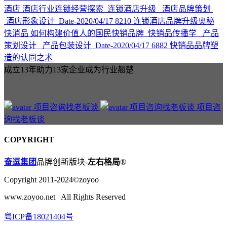
酒店
酒店行业连锁经营探索
连锁酒店升级 酒店品牌策划
酒店形象设计
Date-2020/04/17
8210
连锁酒店品牌升级奥秘
快消品
如何构建价值人的国民快销品牌
快销品传播学 产品
策划设计 产品包装设计
Date-2020/04/17
6882
快销品品牌塑
造的认同之术
成立13年助力13家企业成为行业翘楚
项目咨
询找老板谈
COPYRIGHT
奋逗集团
品牌创新版块-
左右格局
®
Copyright 2011-2024©zoyoo
www.zoyoo.net All Rights Reserved
粤ICP备18021404号