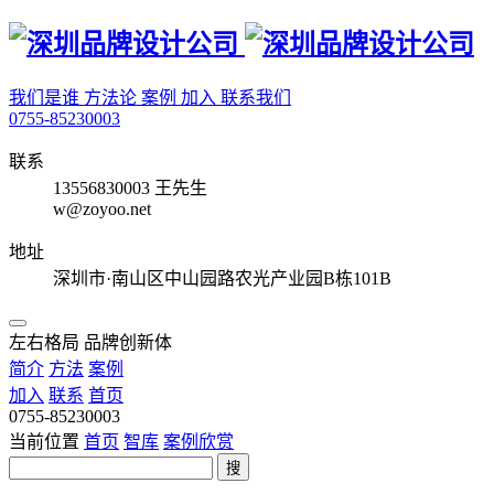
我们是谁
方法论
案例
加入
联系我们
0755-85230003
联系
13556830003 王先生
w@zoyoo.net
地址
深圳市·南山区中山园路农光产业园B栋101B
左右格局 品牌创新体
简介
方法
案例
加入
联系
首页
0755-85230003
当前位置
首页
智库
案例欣赏
搜