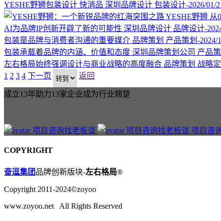
YESHE野狮包装设计
快消品
深圳品牌设计
包装设计-2026/01/2
YESHE野狮
从
AI为品牌IP创新开辟了新的可能性
深圳品牌设计
品牌设计-2024/
包装是品牌与消费者沟通的重要媒介
品牌策划
产品策划-2024/1
包装承载着品牌的内涵、价值和态度
深圳品牌策划公司
产品策划-
左右格局始终强调设计与商业战略的高度融合
品牌策划
战略定位-
1
2
3
4
下一页
返回
成立13年助力13家企业成为行业翘楚
项目咨
COPYRIGHT
奋逗集团
品牌创新版块-
左右格局
®
Copyright 2011-2024©zoyoo
www.zoyoo.net All Rights Reserved