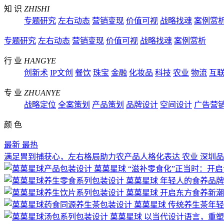
知 识
ZHISHI
专题研究
左右动态
营销变现
价值可视
战略找魂
案例赏
专题研究
左右动态
营销变现
价值可视
战略找魂
案例赏析
行 业
HANGYE
创新术
IP文创
餐饮
珠宝
金融
化妆品
科技
农业
物流
互
专 业
ZHUANYE
战略定位
全案策划
产品策划
品牌设计
空间设计
广告营
颜 色
最新
最热
满足胃到捕获心，左右格局助力农产品人格化表达
农业
深圳品
菓菓星球
“滋补零食化”正当时：开
菓菓星球
年轻人的食养品牌
菓菓星球
开启东方食养新潮
菓菓星球
传统养生茶年轻
菓菓星球
以当代设计语言，重塑