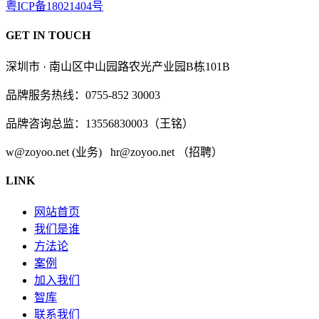
粤ICP备18021404号
GET IN TOUCH
深圳市 · 南山区中山园路农光产业园B栋101B
品牌服务热线：0755-852 30003
品牌咨询总监：13556830003（王铭）
w@zoyoo.net (业务) hr@zoyoo.net （招聘）
LINK
网站首页
我们是谁
方法论
案例
加入我们
智库
联系我们