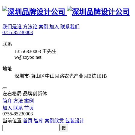
我们是谁
方法论
案例
加入
联系我们
0755-85230003
联系
13556830003 王先生
w@zoyoo.net
地址
深圳市·南山区中山园路农光产业园B栋101B
左右格局 品牌创新体
简介
方法
案例
加入
联系
首页
0755-85230003
当前位置
首页
智库
案例欣赏
包装设计
搜