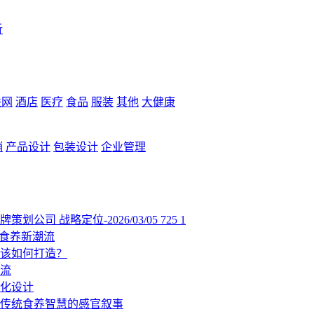
析
联网
酒店
医疗
食品
服装
其他
大健康
销
产品设计
包装设计
企业管理
牌策划公司
战略定位-2026/03/05
725
1
启食养新潮流
该如何打造？
流
化设计
传统食养智慧的感官叙事