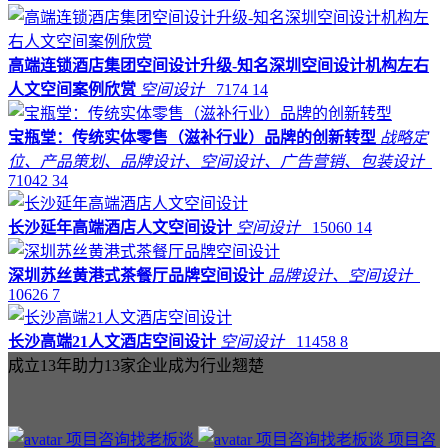
高端连锁酒店集团空间设计升级-知名深圳空间设计机构左右
人文空间案例欣赏
空间设计
7174
14
宝瓶堂：传统实体零售（滋补行业）品牌的创新转型
战略定
位、产品策划、品牌设计、空间设计、广告营销、包装设计
71042
34
长沙延年高端酒店人文空间设计
空间设计
15060
14
深圳苏丝黄港式茶餐厅品牌空间设计
品牌设计、空间设计
10626
7
长沙高端21人文酒店空间设计
空间设计
11458
8
成立13年助力13家企业成为行业翘楚
项目咨