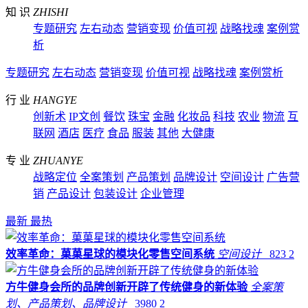
知 识
ZHISHI
专题研究
左右动态
营销变现
价值可视
战略找魂
案例赏
析
专题研究
左右动态
营销变现
价值可视
战略找魂
案例赏析
行 业
HANGYE
创新术
IP文创
餐饮
珠宝
金融
化妆品
科技
农业
物流
互
联网
酒店
医疗
食品
服装
其他
大健康
专 业
ZHUANYE
战略定位
全案策划
产品策划
品牌设计
空间设计
广告营
销
产品设计
包装设计
企业管理
最新
最热
效率革命：菓菓星球的模块化零售空间系统
空间设计
823
2
方牛健身会所的品牌创新开辟了传统健身的新体验
全案策
划、产品策划、品牌设计
3980
2