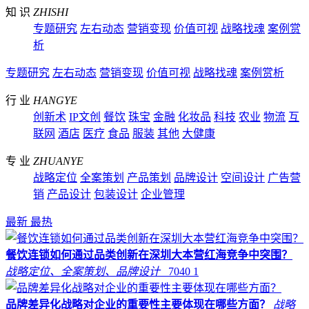
知 识
ZHISHI
专题研究
左右动态
营销变现
价值可视
战略找魂
案例赏
析
专题研究
左右动态
营销变现
价值可视
战略找魂
案例赏析
行 业
HANGYE
创新术
IP文创
餐饮
珠宝
金融
化妆品
科技
农业
物流
互
联网
酒店
医疗
食品
服装
其他
大健康
专 业
ZHUANYE
战略定位
全案策划
产品策划
品牌设计
空间设计
广告营
销
产品设计
包装设计
企业管理
最新
最热
餐饮连锁如何通过品类创新在深圳大本营红海竞争中突围？
战略定位、全案策划、品牌设计
7040
1
品牌差异化战略对企业的重要性主要体现在哪些方面？
战略