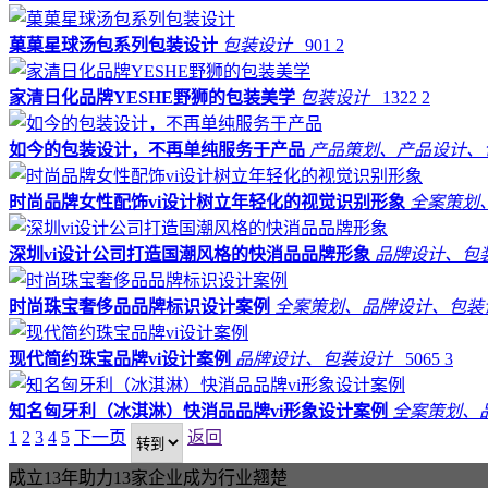
菓菓星球汤包系列包装设计
包装设计
901
2
家清日化品牌YESHE野狮的包装美学
包装设计
1322
2
如今的包装设计，不再单纯服务于产品
产品策划、产品设计
时尚品牌女性配饰vi设计树立年轻化的视觉识别形象
全案策划
深圳vi设计公司打造国潮风格的快消品品牌形象
品牌设计、包
时尚珠宝奢侈品品牌标识设计案例
全案策划、品牌设计、包
现代简约珠宝品牌vi设计案例
品牌设计、包装设计
5065
3
知名匈牙利（冰淇淋）快消品品牌vi形象设计案例
全案策划、
1
2
3
4
5
下一页
返回
成立13年助力13家企业成为行业翘楚