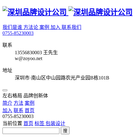
我们是谁
方法论
案例
加入
联系我们
0755-85230003
联系
13556830003 王先生
w@zoyoo.net
地址
深圳市·南山区中山园路农光产业园B栋101B
左右格局 品牌创新体
简介
方法
案例
加入
联系
首页
0755-85230003
当前位置
首页
标签
包装设计
搜