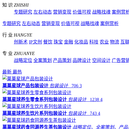
知 识
ZHISHI
专题研究
左右动态
营销变现
价值可视
战略找魂
案例赏
专题研究
左右动态
营销变现
价值可视
战略找魂
案例赏析
行 业
HANGYE
创新术
IP文创
餐饮
珠宝
金融
化妆品
科技
农业
物流
互
专 业
ZHUANYE
战略定位
全案策划
产品策划
品牌设计
空间设计
广告营
最新
最热
菓菓星球产品包装设计
包装设计
706
3
菓菓星球养生零食系列包装设计
包装设计
1238
4
菓菓星球养生饮片系列包装设计
包装设计
743
4
菓菓星球药食同源养生茶包装设计
战略定位、全案策划、产