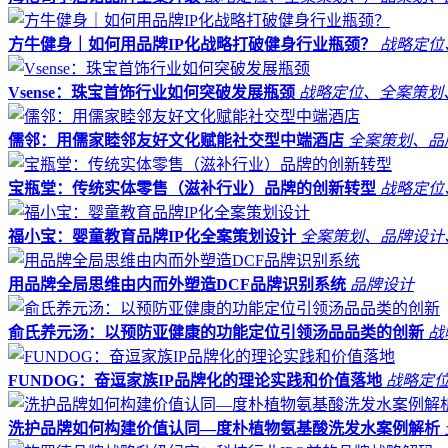
方牛健身｜如何用品牌IP化战略打破健身行业瓶颈？
战略定位
Vsense：珠宝首饰行业如何突破发展瓶颈
战略定位、全案策划
儒邻：用儒家睦邻友好文化赋能社交型中端酒店
全案策划、品
宝瓶堂：传统实体零售（滋补行业）品牌的创新转型
战略定位
福小宝：婴童教育品牌IP化全案策划设计
全案策划、品牌设计
用品牌全局思维由内而外塑造DCF品牌识别系统
品牌设计
俞氏养元汤：以预防亚健康的功能定位引领汤品品类的创新
战
FUNDOG：奋逗家族IP品牌化的理论实践和价值落地
战略定
洗护品牌如何构建价值认同—度朴植物氨基酸洗发水案例解析