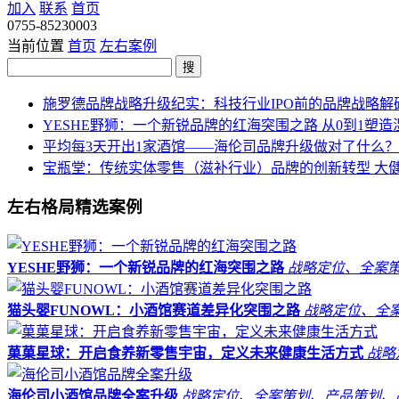
加入
联系
首页
0755-85230003
当前位置
首页
左右案例
搜
施罗德品牌战略升级纪实：科技行业IPO前的品牌战略解
YESHE野狮：一个新锐品牌的红海突围之路
从0到1塑造
平均每3天开出1家酒馆——海伦司品牌升级做对了什么
宝瓶堂：传统实体零售（滋补行业）品牌的创新转型
大
左右格局精选案例
YESHE野狮：一个新锐品牌的红海突围之路
战略定位、全案
猫头婴FUNOWL：小酒馆赛道差异化突围之路
战略定位、全
菓菓星球：开启食养新零售宇宙，定义未来健康生活方式
战略
海伦司小酒馆品牌全案升级
战略定位、全案策划、产品策划、