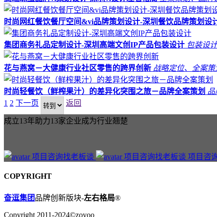
时尚网红餐饮餐厅空间&vi品牌策划设计-深圳餐饮品牌策划设
集团商务礼品定制设计-深圳高端文创IP产品包装设计
包装设
花与燕窝－大健康行业社区零售的跨界创新
战略定位、全案策
时尚轻餐饮（鲜榨果汁）的差异化突围之旅－品牌全案策划
品
1
2
下一页
返回
成立13年助力13家企业成为行业翘楚
项目咨
COPYRIGHT
奋逗集团
品牌创新版块-
左右格局
®
Copyright 2011-2024©zoyoo