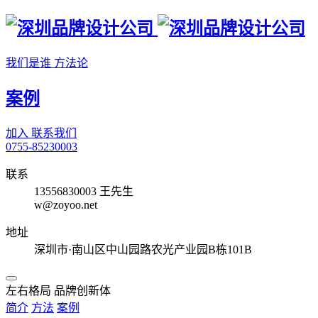
我们是谁
方法论
案例
加入
联系我们
0755-85230003
联系
13556830003 王先生
w@zoyoo.net
地址
深圳市·南山区中山园路农光产业园B栋101B
左右格局 品牌创新体
简介
方法
案例