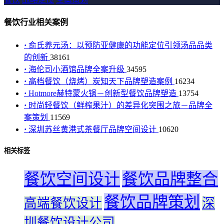
餐饮行业相关案例
·
俞氏养元汤：以预防亚健康的功能定位引领汤品品类
的创新
38161
·
海伦司小酒馆品牌全案升级
34595
·
高档餐饮（烧烤）炭知天下品牌塑造案例
16234
·
Hotmore赫特蒙火锅－创新型餐饮品牌塑造
13754
·
时尚轻餐饮（鲜榨果汁）的差异化突围之旅－品牌全
案策划
11569
·
深圳苏丝黄港式茶餐厅品牌空间设计
10620
相关标签
餐饮空间设计
餐饮品牌整合
餐饮品牌策划
高端餐饮设计
深
圳餐饮设计公司