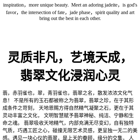
inspiration，more unique beauty. Meet an adoring jadeite，is god's
favor，the intersection of fate，jade phase，spirit quality and art
bring out the best in each other.
灵质非凡，艺境天成，
翡翠文化浸润心灵
翡，赤羽雀也，翠，青羽雀也，翡翠之名，散发浓浓文化气
息！ 不是所有的玉石都被称之为翡翠，翡翠之珍，在于其形
成条件之苛刻， 天地恩赐方得自然精气凝聚之石，更在于其
灵动丰富之文化， 文明智慧赋予翡翠神秘、纯洁、宁静和生
命之魂。 翡翠吸收天地精气，内部充满无尽变幻，自有独特
气质，巧遇工匠之心，碰撞无限艺术灵感，更呈独一无二的美
感。遇见一块心仪的翡翠，是上天的眷顾，缘分的交集， 人