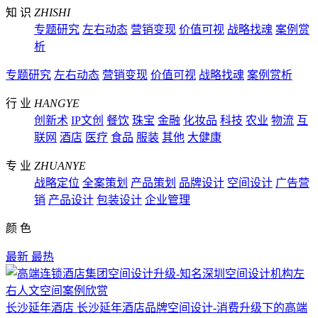
知 识
ZHISHI
专题研究
左右动态
营销变现
价值可视
战略找魂
案例赏
析
专题研究
左右动态
营销变现
价值可视
战略找魂
案例赏析
行 业
HANGYE
创新术
IP文创
餐饮
珠宝
金融
化妆品
科技
农业
物流
互
联网
酒店
医疗
食品
服装
其他
大健康
专 业
ZHUANYE
战略定位
全案策划
产品策划
品牌设计
空间设计
广告营
销
产品设计
包装设计
企业管理
颜 色
最新
最热
长沙延年酒店
长沙延年酒店品牌空间设计-消费升级下的高端