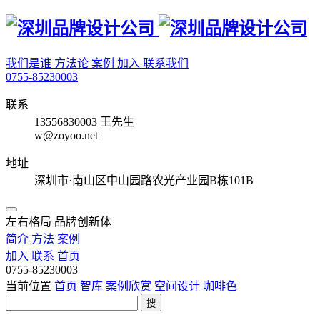
我们是谁
方法论
案例
加入
联系我们
0755-85230003
联系
13556830003 王先生
w@zoyoo.net
地址
深圳市·南山区中山园路农光产业园B栋101B
左右格局 品牌创新体
简介
方法
案例
加入
联系
首页
0755-85230003
当前位置
首页
智库
案例欣赏
空间设计
咖啡色
搜