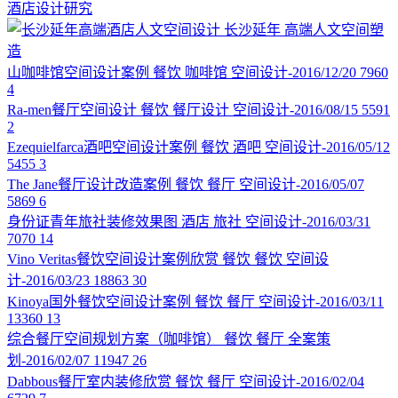
酒店设计研究
长沙延年
高端人文空间塑
造
山咖啡馆空间设计案例
餐饮
咖啡馆
空间设计-2016/12/20
7960
4
Ra-men餐厅空间设计
餐饮
餐厅设计
空间设计-2016/08/15
5591
2
Ezequielfarca酒吧空间设计案例
餐饮
酒吧
空间设计-2016/05/12
5455
3
The Jane餐厅设计改造案例
餐饮
餐厅
空间设计-2016/05/07
5869
6
身份证青年旅社装修效果图
酒店
旅社
空间设计-2016/03/31
7070
14
Vino Veritas餐饮空间设计案例欣赏
餐饮
餐饮
空间设
计-2016/03/23
18863
30
Kinoya国外餐饮空间设计案例
餐饮
餐厅
空间设计-2016/03/11
13360
13
综合餐厅空间规划方案（咖啡馆）
餐饮
餐厅
全案策
划-2016/02/07
11947
26
Dabbous餐厅室内装修欣赏
餐饮
餐厅
空间设计-2016/02/04