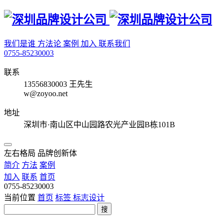
我们是谁
方法论
案例
加入
联系我们
0755-85230003
联系
13556830003 王先生
w@zoyoo.net
地址
深圳市·南山区中山园路农光产业园B栋101B
左右格局 品牌创新体
简介
方法
案例
加入
联系
首页
0755-85230003
当前位置
首页
标签
标志设计
搜