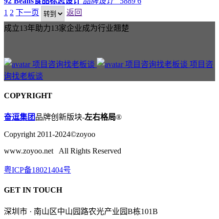
92 Beans食品标志设计
品牌设计
5889
6
1
2
下一页
返回
成立13年助力13家企业成为行业翘楚
项目咨
询找老板谈
COPYRIGHT
奋逗集团
品牌创新版块-
左右格局
®
Copyright 2011-2024©zoyoo
www.zoyoo.net All Rights Reserved
粤ICP备18021404号
GET IN TOUCH
深圳市 · 南山区中山园路农光产业园B栋101B