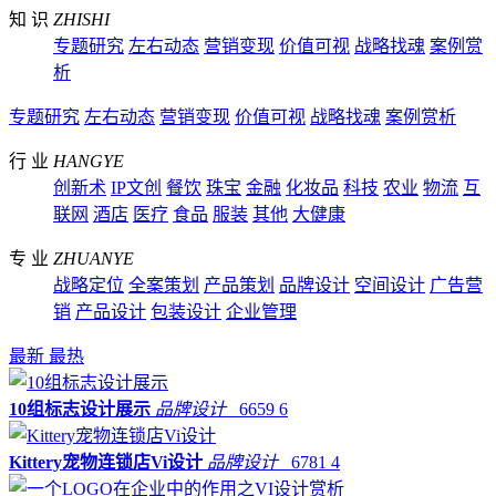
知 识
ZHISHI
专题研究
左右动态
营销变现
价值可视
战略找魂
案例赏
析
专题研究
左右动态
营销变现
价值可视
战略找魂
案例赏析
行 业
HANGYE
创新术
IP文创
餐饮
珠宝
金融
化妆品
科技
农业
物流
互
联网
酒店
医疗
食品
服装
其他
大健康
专 业
ZHUANYE
战略定位
全案策划
产品策划
品牌设计
空间设计
广告营
销
产品设计
包装设计
企业管理
最新
最热
10组标志设计展示
品牌设计
6659
6
Kittery宠物连锁店Vi设计
品牌设计
6781
4