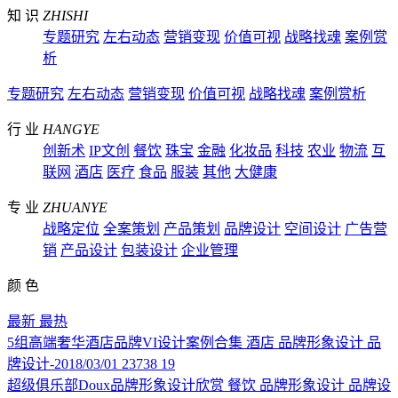
知 识
ZHISHI
专题研究
左右动态
营销变现
价值可视
战略找魂
案例赏
析
专题研究
左右动态
营销变现
价值可视
战略找魂
案例赏析
行 业
HANGYE
创新术
IP文创
餐饮
珠宝
金融
化妆品
科技
农业
物流
互
联网
酒店
医疗
食品
服装
其他
大健康
专 业
ZHUANYE
战略定位
全案策划
产品策划
品牌设计
空间设计
广告营
销
产品设计
包装设计
企业管理
颜 色
最新
最热
5组高端奢华酒店品牌VI设计案例合集
酒店
品牌形象设计
品
牌设计-2018/03/01
23738
19
超级俱乐部Doux品牌形象设计欣赏
餐饮
品牌形象设计
品牌设