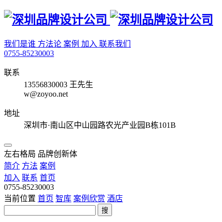
我们是谁
方法论
案例
加入
联系我们
0755-85230003
联系
13556830003 王先生
w@zoyoo.net
地址
深圳市·南山区中山园路农光产业园B栋101B
左右格局 品牌创新体
简介
方法
案例
加入
联系
首页
0755-85230003
当前位置
首页
智库
案例欣赏
酒店
搜