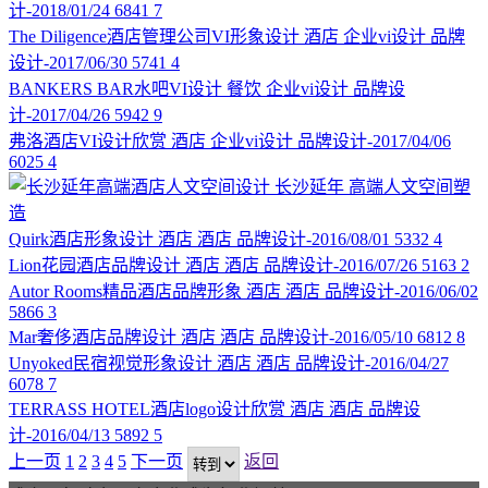
计-2018/01/24
6841
7
The Diligence酒店管理公司VI形象设计
酒店
企业vi设计
品牌
设计-2017/06/30
5741
4
BANKERS BAR水吧VI设计
餐饮
企业vi设计
品牌设
计-2017/04/26
5942
9
弗洛酒店VI设计欣赏
酒店
企业vi设计
品牌设计-2017/04/06
6025
4
长沙延年
高端人文空间塑
造
Quirk酒店形象设计
酒店
酒店
品牌设计-2016/08/01
5332
4
Lion花园酒店品牌设计
酒店
酒店
品牌设计-2016/07/26
5163
2
Autor Rooms精品酒店品牌形象
酒店
酒店
品牌设计-2016/06/02
5866
3
Mar奢侈酒店品牌设计
酒店
酒店
品牌设计-2016/05/10
6812
8
Unyoked民宿视觉形象设计
酒店
酒店
品牌设计-2016/04/27
6078
7
TERRASS HOTEL酒店logo设计欣赏
酒店
酒店
品牌设
计-2016/04/13
5892
5
上一页
1
2
3
4
5
下一页
返回