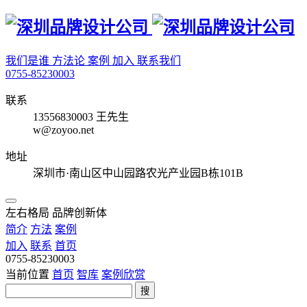
我们是谁
方法论
案例
加入
联系我们
0755-85230003
联系
13556830003 王先生
w@zoyoo.net
地址
深圳市·南山区中山园路农光产业园B栋101B
左右格局 品牌创新体
简介
方法
案例
加入
联系
首页
0755-85230003
当前位置
首页
智库
案例欣赏
搜