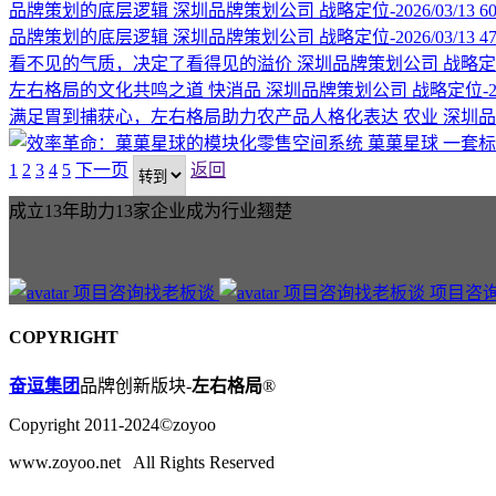
品牌策划的底层逻辑
深圳品牌策划公司
战略定位-2026/03/13
6
品牌策划的底层逻辑
深圳品牌策划公司
战略定位-2026/03/13
4
看不见的气质，决定了看得见的溢价
深圳品牌策划公司
战略定位-
左右格局的文化共鸣之道
快消品
深圳品牌策划公司
战略定位-202
满足胃到捕获心，左右格局助力农产品人格化表达
农业
深圳品
菓菓星球
一套标
1
2
3
4
5
下一页
返回
成立13年助力13家企业成为行业翘楚
项目咨
COPYRIGHT
奋逗集团
品牌创新版块-
左右格局
®
Copyright 2011-2024©zoyoo
www.zoyoo.net All Rights Reserved