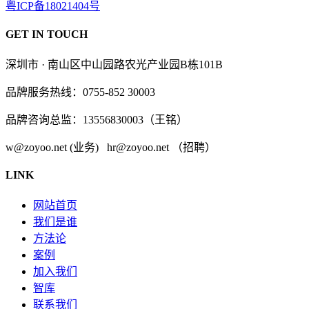
粤ICP备18021404号
GET IN TOUCH
深圳市 · 南山区中山园路农光产业园B栋101B
品牌服务热线：0755-852 30003
品牌咨询总监：13556830003（王铭）
w@zoyoo.net (业务) hr@zoyoo.net （招聘）
LINK
网站首页
我们是谁
方法论
案例
加入我们
智库
联系我们