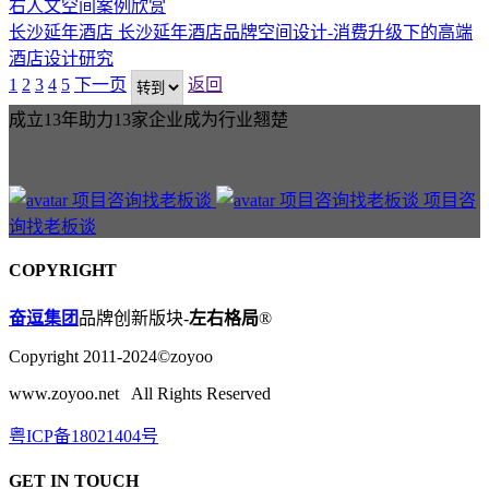
长沙延年酒店
长沙延年酒店品牌空间设计-消费升级下的高端
酒店设计研究
1
2
3
4
5
下一页
返回
成立13年助力13家企业成为行业翘楚
项目咨
询找老板谈
COPYRIGHT
奋逗集团
品牌创新版块-
左右格局
®
Copyright 2011-2024©zoyoo
www.zoyoo.net All Rights Reserved
粤ICP备18021404号
GET IN TOUCH