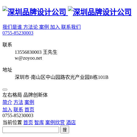
我们是谁
方法论
案例
加入
联系我们
0755-85230003
联系
13556830003 王先生
w@zoyoo.net
地址
深圳市·南山区中山园路农光产业园B栋101B
左右格局 品牌创新体
简介
方法
案例
加入
联系
首页
0755-85230003
当前位置
首页
智库
案例欣赏
酒店
搜