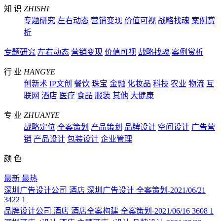
知 识
ZHISHI
专题研究
左右动态
营销变现
价值可视
战略找魂
案例赏
析
专题研究
左右动态
营销变现
价值可视
战略找魂
案例赏析
行 业
HANGYE
创新术
IP文创
餐饮
珠宝
金融
化妆品
科技
农业
物流
互
联网
酒店
医疗
食品
服装
其他
大健康
专 业
ZHUANYE
战略定位
全案策划
产品策划
品牌设计
空间设计
广告营
销
产品设计
包装设计
企业管理
颜 色
最新
最热
深圳广告设计公司
酒店
深圳广告设计
全案策划-2021/06/21
3422
1
品牌设计公司
酒店
酒店全案构建
全案策划-2021/06/16
3608
1