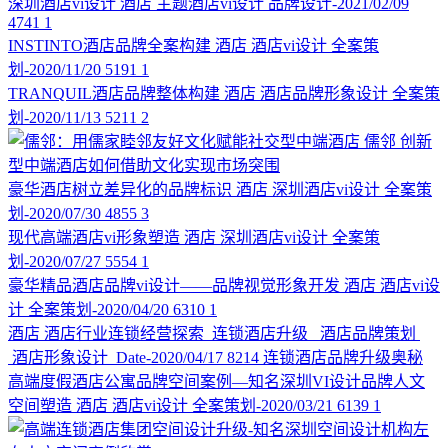
深圳酒店vi设计
酒店
主题酒店vi设计
品牌设计-2021/02/09
4741
1
INSTINTO酒店品牌全案构建
酒店
酒店vi设计
全案策
划-2020/11/20
5191
1
TRANQUIL酒店品牌整体构建
酒店
酒店品牌形象设计
全案策
划-2020/11/13
5211
2
儒邻
创新
型中端酒店如何借助文化实现市场突围
豪华酒店树立差异化的品牌标识
酒店
深圳酒店vi设计
全案策
划-2020/07/30
4855
3
现代高端酒店vi形象塑造
酒店
深圳酒店vi设计
全案策
划-2020/07/27
5554
1
豪华精品酒店品牌vi设计——品牌视觉形象开发
酒店
酒店vi设
计
全案策划-2020/04/20
6310
1
酒店
酒店行业连锁经营探索
连锁酒店升级 酒店品牌策划
酒店形象设计
Date-2020/04/17
8214
连锁酒店品牌升级奥秘
高端度假酒店公寓品牌空间案例—知名深圳VI设计品牌人文
空间塑造
酒店
酒店vi设计
全案策划-2020/03/21
6139
1