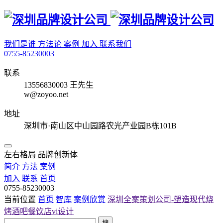
我们是谁
方法论
案例
加入
联系我们
0755-85230003
联系
13556830003 王先生
w@zoyoo.net
地址
深圳市·南山区中山园路农光产业园B栋101B
左右格局 品牌创新体
简介
方法
案例
加入
联系
首页
0755-85230003
当前位置
首页
智库
案例欣赏
深圳全案策划公司-塑造现代烧
烤酒吧餐饮店vi设计