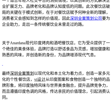
一个适合年轻人社交平台的消费情境，以其创新的方式解决企
业
扩展乏力、品牌老化和品牌认知度低的问题。此次餐饮店破
局的关键在于模式创新，在于对餐饮店赋予何种全新的理解，
消费者又会感知到怎样的价值观，因此
深圳全案策划公司
要为
企业助力，走出一条传统餐饮业未曾走过的路。
关于Anardana现代印度烤肉和酒吧餐饮店，它为受众提供了一
个绝佳的美食体验，品牌打造以舒适食品为灵感，增加健康和
熟悉的风味，并创造新的身份，为品牌增添现代气息。
最终
深圳全案策划
以现代化和本土化为着力点，创造一家多元
化的个性餐饮店，
vi设计
从印度图案和食物创造一个独特的品
牌形象，将
印度独特风味与世界美食融合，
提升品牌竞争力，
而且遵循印度色调的风格，传达亲民的价值理念，引起消费认
同。