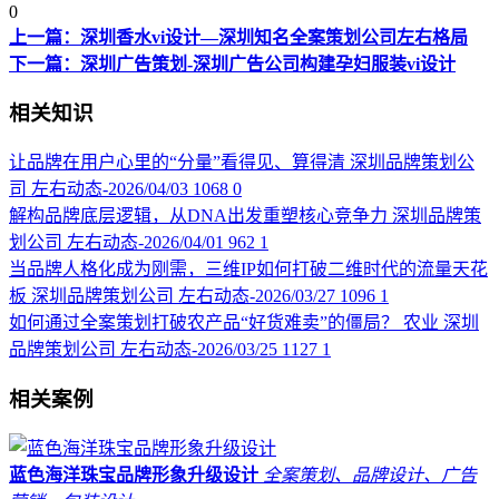
0
上一篇：深圳香水vi设计—深圳知名全案策划公司左右格局
下一篇：深圳广告策划-深圳广告公司构建孕妇服装vi设计
相关知识
让品牌在用户心里的“分量”看得见、算得清
深圳品牌策划公
司
左右动态-2026/04/03
1068
0
解构品牌底层逻辑，从DNA出发重塑核心竞争力
深圳品牌策
划公司
左右动态-2026/04/01
962
1
当品牌人格化成为刚需，三维IP如何打破二维时代的流量天花
板
深圳品牌策划公司
左右动态-2026/03/27
1096
1
如何通过全案策划打破农产品“好货难卖”的僵局？
农业
深圳
品牌策划公司
左右动态-2026/03/25
1127
1
相关案例
蓝色海洋珠宝品牌形象升级设计
全案策划、品牌设计、广告