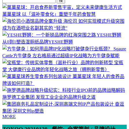
搜
菓菓星球
以「滋补零食化」重塑千年药食智慧
海伦司
如何实现模式升级突围
成为在酒吧业名副其实的 “轻流”
YESHE野狮
从0到1塑造湿厕纸品牌YESHE野狮
Sqaure
Cattle方牛健身
左右格局通过超级IP化战略为方牛健身赋能
宝瓶
堂
大健康行业品牌的年轻化战略之旅（拥抱新零售）
菓菓星球
年轻人的食养品
牌该如何打造？
施罗德工业集团
发现工业企业的品牌升级之道
奋逗
集团
深圳文创ip塑造
MORE